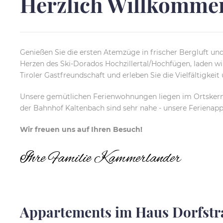
Herzlich Willkomme
Genießen Sie die ersten Atemzüge in frischer Bergluft und
Herzen des Ski-Dorados Hochzillertal/Hochfügen, laden wir 
Tiroler Gastfreundschaft und erleben Sie die Vielfältigke
Unsere gemütlichen Ferienwohnungen liegen im Ortskern v
der Bahnhof Kaltenbach sind sehr nahe - unsere Ferien
Wir freuen uns auf Ihren Besuch!
Ihre Familie Kammerlander
Appartements im Haus Dorfstr