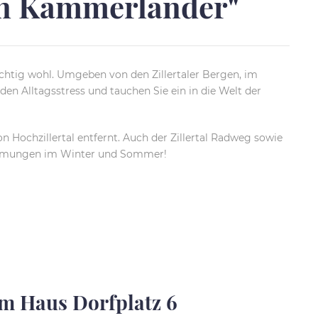
en Kammerlander"
ichtig wohl. Umgeben von den Zillertaler Bergen, im
den Alltagsstress und tauchen Sie ein in die Welt der
Hochzillertal entfernt. Auch der Zillertal Radweg sowie
rnehmungen im Winter und Sommer!
m Haus Dorfplatz 6